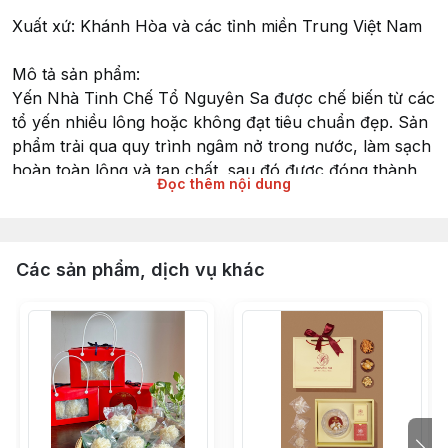
Xuất xứ: Khánh Hòa và các tỉnh miền Trung Việt Nam
Mô tả sản phẩm:
Yến Nhà Tinh Chế Tổ Nguyên Sa được chế biến từ các
tổ yến nhiều lông hoặc không đạt tiêu chuẩn đẹp. Sản
phẩm trải qua quy trình ngâm nở trong nước, làm sạch
hoàn toàn lông và tạp chất, sau đó được đóng thành
Đọc thêm nội dung
khuôn và sấy khô, đảm bảo độ ẩm dưới 3%.
Khối lượng: Mỗi tổ nặng khoảng 9-10gr.
Tiện lợi: Sản phẩm dễ sử dụng.
Các sản phẩm, dịch vụ khác
Lợi ích:
Chất lượng cao: Cam kết sản phẩm an toàn và dinh
dưỡng, phù hợp cho gia đình.
Tại sao nên chọn Yến Nhà Tinh Chế Tổ Nguyên Sa?
An toàn và đảm bảo: Sản phẩm được chế biến từ
nguyên liệu chọn lọc, giữ nguyên giá trị dinh dưỡng.