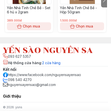
Giá cả hợp lý: Cung cấp chất lượng yến sào với mức giá
Yến Nhà Tinh Chế Bể - Set
Yến Nhà Tinh Chế Bể -
phải chăng.
6 hũ x 2gram
Hộp 50gram
389.000đ
1.500.000đ
Chọn mua
Chọn mua
YẾN SÀO NGUYÊN SA
093 627 5357
Hệ thống cửa hàng
:
2
cửa hàng
Kết nối
https://www.facebook.com/nguyensayensao
098 540 4270
nguyensayensao@gmail.com
Giới thiệu
© 2026
ysns