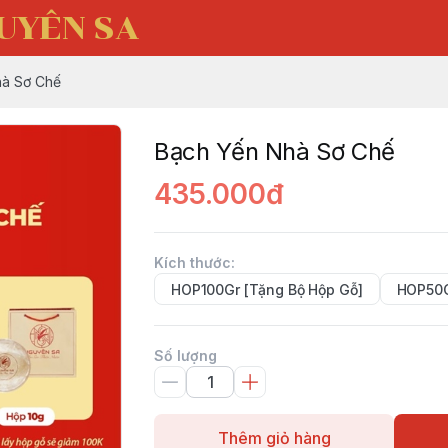
UYÊN SA
hà Sơ Chế
Bạch Yến Nhà Sơ Chế
435.000đ
Kích thước
:
HOP100Gr [Tặng Bộ Hộp Gỗ]
HOP50
Số lượng
Thêm giỏ hàng