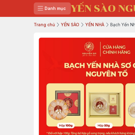
YẾN SÀO NG
Danh mục
Trang chủ
YẾN SÀO
YẾN NHÀ
Bạch Yến N