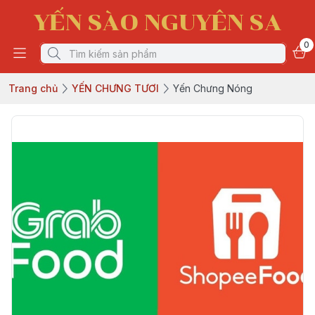
YẾN SÀO NGUYÊN SA
0
Trang chủ
YẾN CHƯNG TƯƠI
Yến Chưng Nóng