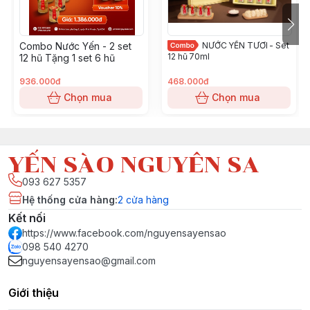
Combo Nước Yến - 2 set
NƯỚC YẾN TƯƠI - Set
12 hũ 70ml
12 hũ Tặng 1 set 6 hũ
936.000đ
468.000đ
Chọn mua
Chọn mua
YẾN SÀO NGUYÊN SA
093 627 5357
Hệ thống cửa hàng
:
2
cửa hàng
Kết nối
https://www.facebook.com/nguyensayensao
098 540 4270
nguyensayensao@gmail.com
Giới thiệu