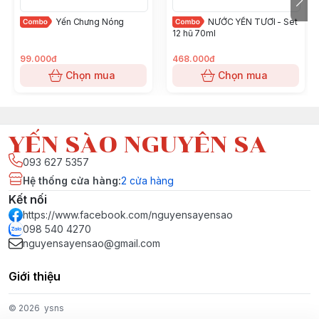
Yến Chưng Nóng
NƯỚC YẾN TƯƠI - Set
Điểm nổi bật:
12 hũ 70ml
• 100% yến tươi chưng nóng theo đơn hàng, chất
lượng cao, giàu dinh dưỡng.
99.000đ
468.000đ
• Lựa chọn lý tưởng cho người bận rộn muốn duy trì
Chọn mua
Chọn mua
thói quen dùng yến đều đặn.
• Kết hợp chăm sóc sức khỏe lâu dài và tiết kiệm chi
phí với ưu đãi hấp dẫn.
YẾN SÀO NGUYÊN SA
093 627 5357
Hệ thống cửa hàng
:
2
cửa hàng
Kết nối
https://www.facebook.com/nguyensayensao
098 540 4270
nguyensayensao@gmail.com
Giới thiệu
© 2026
ysns